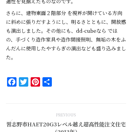
適性を見据えたものなのです。
さらに、建物東面２階部分 を視界が開けている方向
に斜めに張りだすようにし、明るさとともに、開放感
も演出しました。その他にも、dd-cubeなら では
の、手づくり造作家具や造作間接照明、無垢の木をふ
んだんに使用したやすらぎの演出なども盛り込みまし
た。
Facebook
Twitter
Pinterest
共
有
Project
PREVIOUS
navigation
習志野市HAET20G3レベル越え超高性能注文住宅
Previous
（2013年）