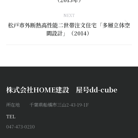
project:
NEXT
松戸市外断熱高性能二世帯注文住宅「多層立体空
Next
間設計」（2014）
project:
株式会社HOME建設 屋号dd-cube
所在地 千葉県船橋市三山2-43-19-1F
TEL
047-473-0210