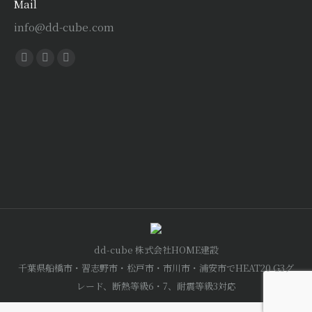
Mail
info@dd-cube.com
Find us on:
Facebook
X
Instagram
page
page
page
opens
opens
opens
in
in
in
new
new
new
window
window
window
dd-cube 株式会社HOME建設
千葉県船橋市・習志野市・松戸市・市川市・浦安市でHEAT20 G3グ
レード、断熱等級6・7、耐震等級3対応