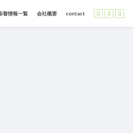
新着情報一覧
会社概要
contact
Facebook
X
Inst
page
page
page
opens
opens
open
in
in
in
new
new
new
window
window
wind