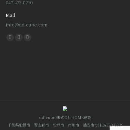
047-473-0210
Mail
info@dd-cube.com
Find us on:
Facebook
X
Instagram
page
page
page
opens
opens
opens
in
in
in
new
new
new
window
window
window
dd-cube 株式会社HOME建設
千葉県船橋市・習志野市・松戸市・市川市・浦安市でHEAT20 G3グ