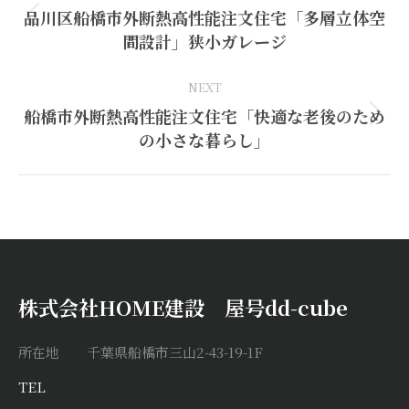
品川区船橋市外断熱高性能注文住宅「多層立体空
Previous
間設計」狭小ガレージ
project:
NEXT
船橋市外断熱高性能注文住宅「快適な老後のため
Next
の小さな暮らし」
project:
株式会社HOME建設 屋号dd-cube
所在地 千葉県船橋市三山2-43-19-1F
TEL