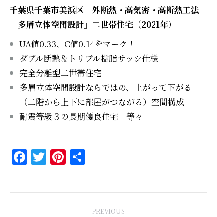
千葉県千葉市美浜区 外断熱・高気密・高断熱工法
「多層立体空間設計」二世帯住宅（2021年）
UA値0.33、C値0.14をマーク！
ダブル断熱＆トリプル樹脂サッシ仕様
完全分離型二世帯住宅
多層立体空間設計ならではの、上がって下がる
（二階から上下に部屋がつながる）空間構成
耐震等級３の長期優良住宅 等々
Facebook
Twitter
Pinterest
共
有
Project
PREVIOUS
navigation