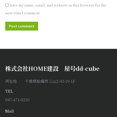
Save my name, email, and website in this browser for the
next time I comment.
Post comment
株式会社HOME建設 屋号dd-cube
所在地 千葉県船橋市三山2-43-19-1F
TEL
047-473-0210
Mail