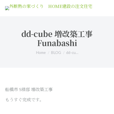
dd-cube 増改築工事
Funabashi
You are here:
Home
BLOG
dd-cu…
船橋市 S様邸 増改築工事
もうすぐ完成です。