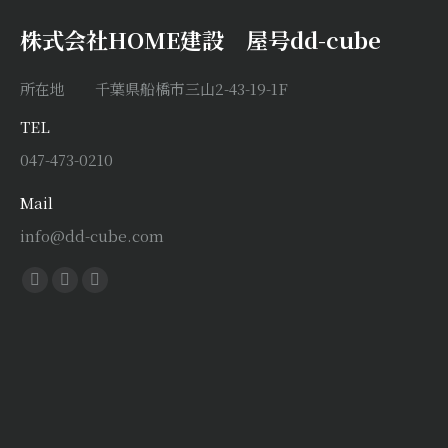
株式会社HOME建設 屋号dd-cube
所在地 千葉県船橋市三山2-43-19-1F
TEL
047-473-0210
Mail
info@dd-cube.com
Find us on:
Facebook
X
Instagram
page
page
page
opens
opens
opens
in
in
in
new
new
new
window
window
window