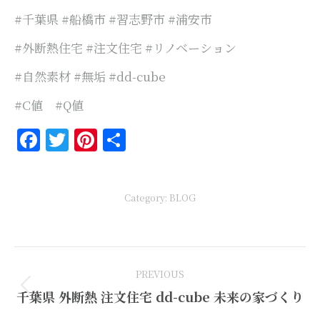
#千葉県 #船橋市 #習志野市 #浦安市
#外断熱住宅 #注文住宅 #リノベーション
#自然素材 #無垢 #dd-cube
#C値 #Q値
Facebook
Twitter
Pinterest
共
有
Category:
BLOG
Post
PREVIOUS
navigation
Previous
千葉県 外断熱 注文住宅 dd-cube 未来の家づくり
post: