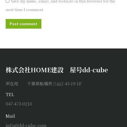
Save my name, email, and website in this browser for the
next time I comment.
Post comment
株式会社HOME建設 屋号dd-cube
所在地 千葉県船橋市三山2-43-19-1F
TEL
047-473-0210
Mail
info@dd-cube.com