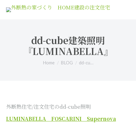
dd-cube建築照明
『LUMINABELLA』
You are here:
Home
BLOG
dd-cu…
外断熱住宅/注文住宅のdd-cube照明
LUMINABELLA FOSCARINI Supernova