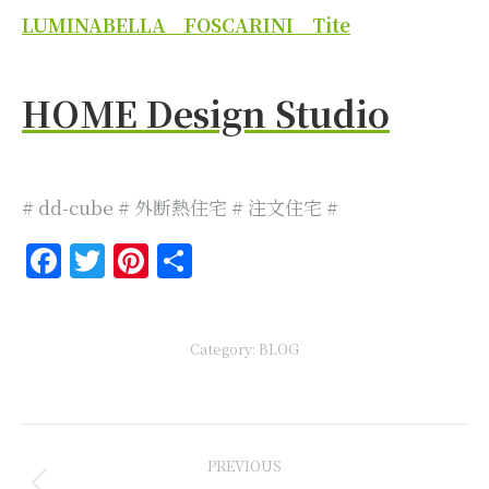
LUMINABELLA FOSCARINI Tite
HOME Design Studio
# dd-cube # 外断熱住宅 # 注文住宅 #
Facebook
Twitter
Pinterest
共
有
Category:
BLOG
Post
PREVIOUS
navigation