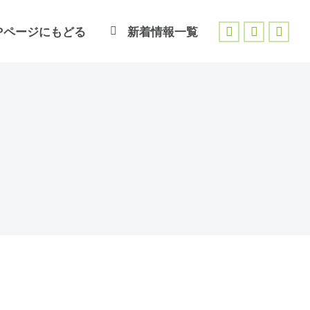
Pページにもどる
新着情報一覧
Facebook
X
Inst
page
page
page
opens
opens
open
in
in
in
new
new
new
window
window
wind