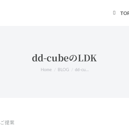
TO
dd-cubeのLDK
You are here:
Home
BLOG
dd-cu…
でご提案