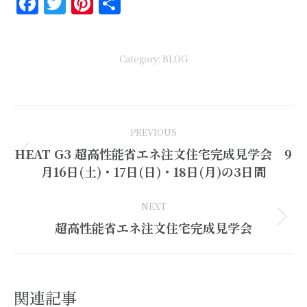
Facebook
Twitter
Pinterest
共
有
Category:
BLOG
Post
PREVIOUS
navigation
HEAT G3 超高性能省エネ注文住宅完成見学会 9
Previous
月16日(土)・17日(日)・18日(月)の3日間
post:
NEXT
Next
超高性能省エネ注文住宅完成見学会
post:
関連記事