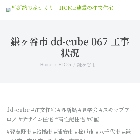
鎌ヶ谷市 dd-cube 067 工事
状況
You are here:
Home
BLOG
鎌ヶ谷市 …
dd-cube #注文住宅 #外断熱 #見学会 #スキップフ
ロア #デザイン住宅 #高性能住宅 #C値
#習志野市 #船橋市 #浦安市 #松戸市 #八千代市 #鎌