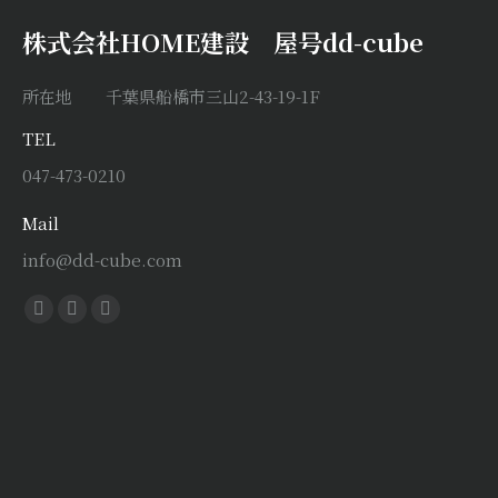
株式会社HOME建設 屋号dd-cube
所在地 千葉県船橋市三山2-43-19-1F
TEL
047-473-0210
Mail
info@dd-cube.com
Find us on:
Facebook
X
Instagram
page
page
page
opens
opens
opens
in
in
in
new
new
new
window
window
window