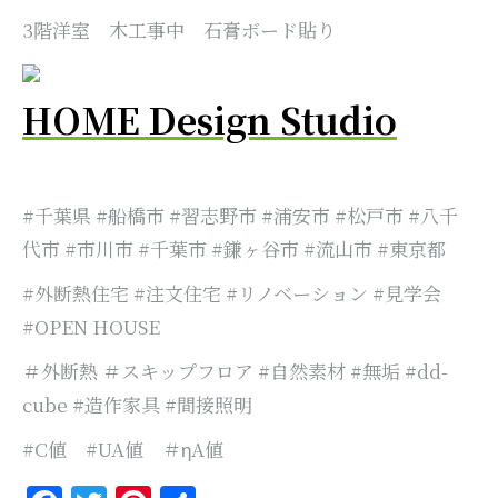
3階洋室 木工事中 石膏ボード貼り
HOME Design Studio
#千葉県 #船橋市 #習志野市 #浦安市 #松戸市 #八千
代市 #市川市 #千葉市 #鎌ヶ谷市 #流山市 #東京都
#外断熱住宅 #注文住宅 #リノベーション #見学会
#OPEN HOUSE
＃外断熱 ＃スキップフロア #自然素材 #無垢 #dd-
cube #造作家具 #間接照明
#C値 #UA値 ＃ηA値