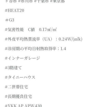
ヶ谷市 #市川市 #千葉市
#東京都
#HEAT20
＃G3
#気密性能 C値 0.17㎠/㎡
#外皮平均熱貫流率（UA）：0.24W/(㎡k)
#冷房期の平均日射熱取得率：1.4
#インナーガレージ
#3階建て
#タイニーハウス
#二世帯住宅
#長期優良住
宅
#YKK AP APW430