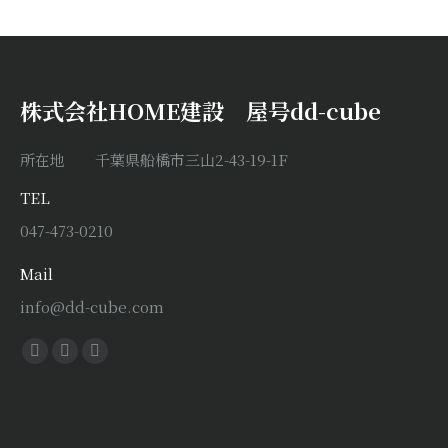
株式会社HOME建設 屋号dd-cube
所在地 千葉県船橋市三山2-43-19-1F
TEL
047-473-0210
Mail
info@dd-cube.com
Find us on:
Facebook
X
Instagram
page
page
page
opens
opens
opens
in
in
in