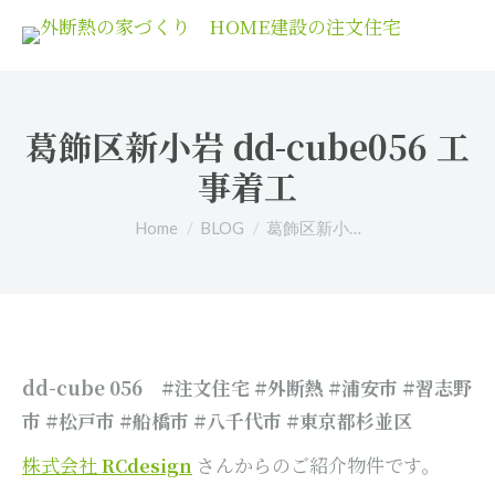
葛飾区新小岩 dd-cube056 工
事着工
You are here:
Home
BLOG
葛飾区新小…
dd-cube 056
#注文住宅 #外断熱 #浦安市 #習志野
市 #松戸市 #船橋市 #八千代市
#東京都杉並区
株式会社
さんからのご紹介物件です。
RCdesign