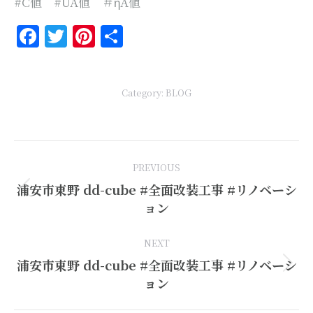
#C値 #UA値 ＃ηA値
Facebook
Twitter
Pinterest
共
有
Category:
BLOG
Post
PREVIOUS
navigation
浦安市東野 dd-cube #全面改装工事 #リノベーシ
Previous
ョン
post:
NEXT
浦安市東野 dd-cube #全面改装工事 #リノベーシ
Next
ョン
post: