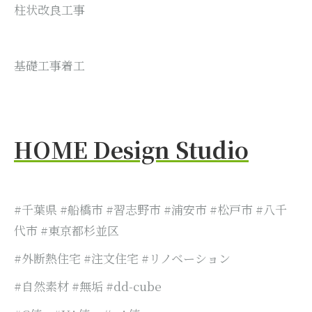
柱状改良工事
基礎工事着工
HOME Design Studio
#千葉県 #船橋市 #習志野市 #浦安市 #松戸市 #八千
代市 #東京都杉並区
#外断熱住宅 #注文住宅 #リノベーション
#自然素材 #無垢 #dd-cube