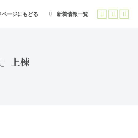
Pページにもどる
新着情報一覧
Facebook
X
Inst
page
page
page
opens
opens
open
in
in
in
new
new
new
性能」上棟
window
window
wind