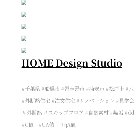
HOME Design Studio
#千葉県 #船橋市 #習志野市 #浦安市 #松戸市 #
#外断熱住宅 #注文住宅 #リノベーション #見学会 #
＃外断熱 ＃スキップフロア #自然素材 #無垢 #dd-
#C値 #UA値 ＃ηA値