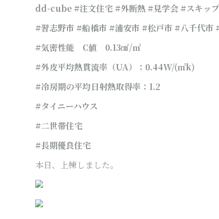
dd-cube #注文住宅 #外断熱 #見学会 #スキ
#習志野市 #船橋市 #浦安市 #松戸市 #八千代市
#気密性能 C値 0.13㎠/㎡
#外皮平均熱貫流率（UA）：0.44W/(㎡k)
#冷房期の平均日射熱取得率：1.2
#タイニーハウス
#二世帯住宅
#長期優良住
宅
本日、上棟しました。