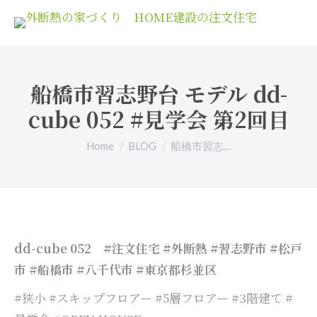
船橋市習志野台 モデル dd-
cube 052 #見学会 第2回目
You are here:
Home
BLOG
船橋市習志…
dd-cube 052
#注文住宅 #外断熱 #習志野市 #松戸
市 #船橋市 #八千代市 #東京都杉並区
#狭小 #スキップフロアー #5層フロアー #3階建て #