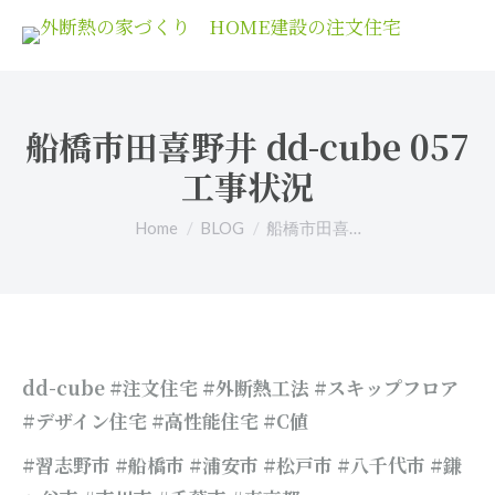
船橋市田喜野井 dd-cube 057
工事状況
You are here:
Home
BLOG
船橋市田喜…
dd-cube
#注文住宅 #外断熱工法 #スキップフロア
#デザイン住宅 #高性能住宅 #C値
#習志野市 #船橋市 #浦安市 #松戸市 #八千代市 #鎌