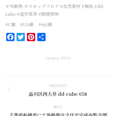
＃外断熱 ＃スキップフロア #自然素材 #無垢 #dd-
cube #造作家具 #間接照明
#C値 #UA値 ＃ηA値
Facebook
Twitter
Pinterest
共
有
Category:
BLOG
Post
PREVIOUS
navigation
Previous
品川区西大井 dd-cube 058
post:
NEXT
千葉県船橋市にて外断熱注文住宅完成内覧会開