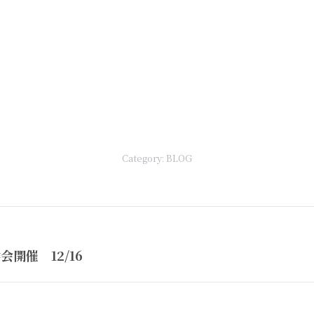
Category:
BLOG
Next
開催 12/16
post: