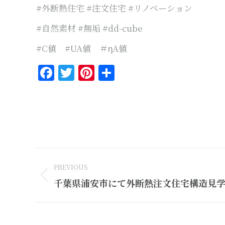
#外断熱住宅 #注文住宅 #リノベーション
#自然素材 #無垢 #dd-cube
#C値 #UA値 ＃ηA値
Facebook
Twitter
Pinterest
共
有
Post
PREVIOUS
navigation
Previous
千葉県浦安市にて外断熱注文住宅構造見学会
post: