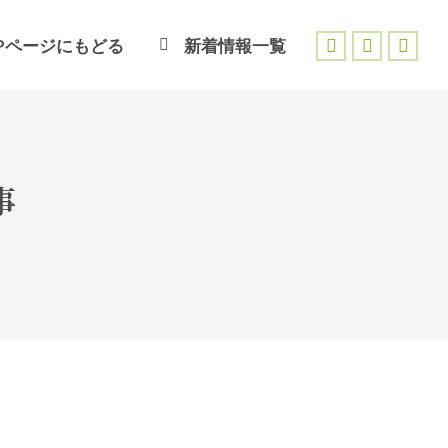
Pページにもどる
新着情報一覧
Facebook
X
Inst
page
page
page
opens
opens
open
in
in
in
new
new
new
事
window
window
wind