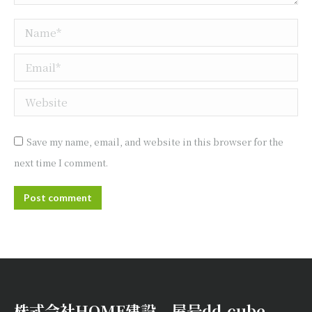
Name *
Email *
Website
Save my name, email, and website in this browser for the
next time I comment.
Post comment
株式会社HOME建設 屋号dd-cube