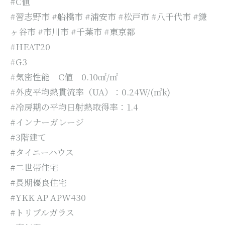
#C値
#習志野市 #船橋市 #浦安市 #松戸市 #八千代市 #鎌
ヶ谷市 #市川市 #千葉市 #東京都
#HEAT20
#G3
#気密性能 C値 0.10㎠/㎡
#外皮平均熱貫流率（UA）：0.24W/(㎡k)
#冷房期の平均日射熱取得率：1.4
#インナーガレージ
#3階建て
#タイニーハウス
#二世帯住宅
#長期優良住宅
#YKK AP APW430
#トリプルガラス