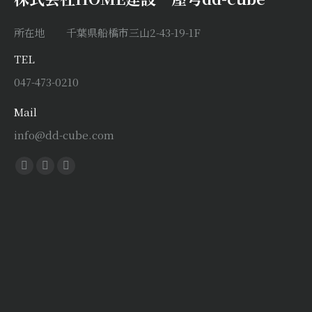
所在地 千葉県船橋市三山2-43-19-1F
TEL
047-473-0210
Mail
info@dd-cube.com
Find us on:
Facebook
X
Instagram
page
page
page
opens
opens
opens
in
in
in
new
new
new
window
window
window