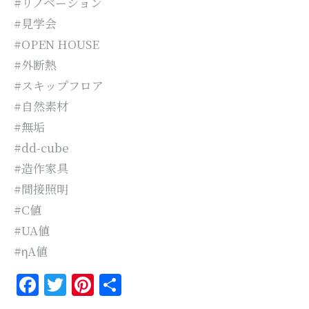
#リノベーション
#見学会
#OPEN HOUSE
#外断熱
#スキップフロア
#自然素材
#無垢
#dd-cube
#造作家具
#間接照明
#C値
#UA値
#ηA値
Facebook
Twitter
Pinterest
共
有