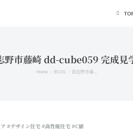
TO
志野市藤崎 dd-cube059 完成見
You are here:
Home
BLOG
習志野市藤…
ロア #デザイン住宅 #高性能住宅 #C値