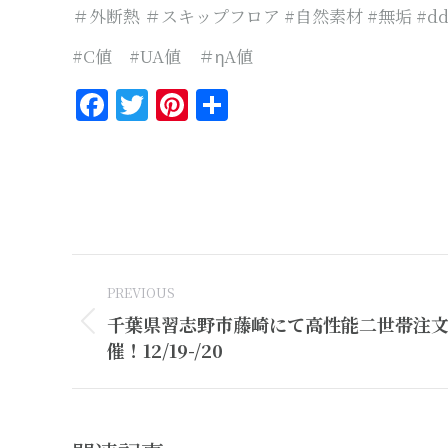
＃外断熱 ＃スキップフロア #自然素材 #無垢 #dd-
#C値 #UA値 ＃ηA値
Facebook
Twitter
Pinterest
共
有
Post
PREVIOUS
navigation
千葉県習志野市藤崎にて高性能二世帯注
Previous
催！12/19-/20
post: