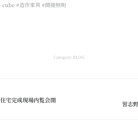
cube #造作家具 #間接照明
Category:
BLOG
文住宅完成現場内覧会開
Next
習志野
post: