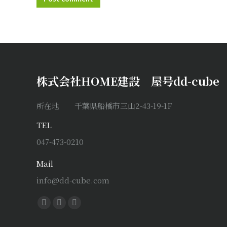
株式会社HOME建設 屋号dd-cube
所在地 千葉県船橋市三山2-43-19-1F
TEL
047-473-0210
Mail
info@dd-cube.com
Find us on:
Facebook
X
Instagram
page
page
page