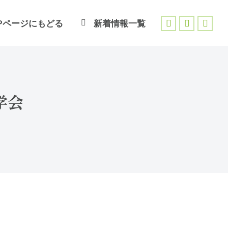
Pページにもどる
新着情報一覧
Facebook
X
Inst
page
page
page
opens
opens
open
in
in
in
new
new
new
学会
window
window
wind