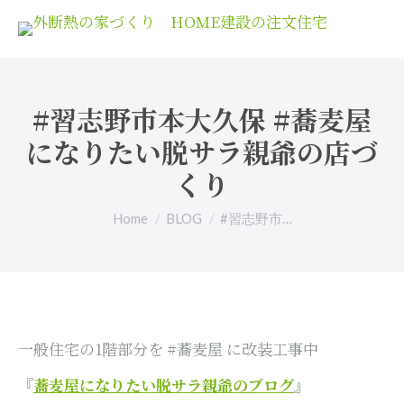
#習志野市本大久保 #蕎麦屋
になりたい脱サラ親爺の店づ
くり
You are here:
Home
BLOG
#習志野市…
一般住宅の1階部分を #蕎麦屋 に改装工事中
『
蕎麦屋になりたい脱サラ親爺のブログ
』