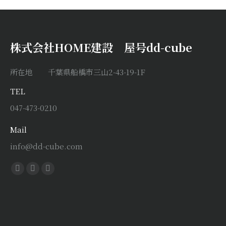
株式会社HOME建設 屋号dd-cube
所在地 千葉県船橋市三山2-43-19-1F
TEL
047-473-0210
Mail
info@dd-cube.com
Find us on:
Facebook
X
Instagram
page
page
page
opens
opens
opens
in
in
in