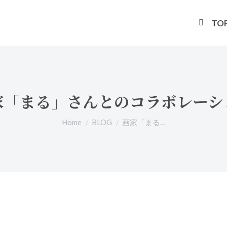
TO
家「まる」さんとのコラボレーシ
You are here:
Home
BLOG
画家「まる…