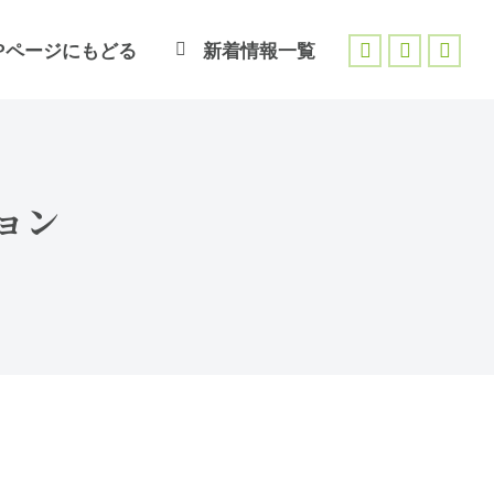
Pページにもどる
新着情報一覧
Facebook
X
Inst
page
page
page
opens
opens
open
in
in
in
new
new
new
ョン
window
window
wind