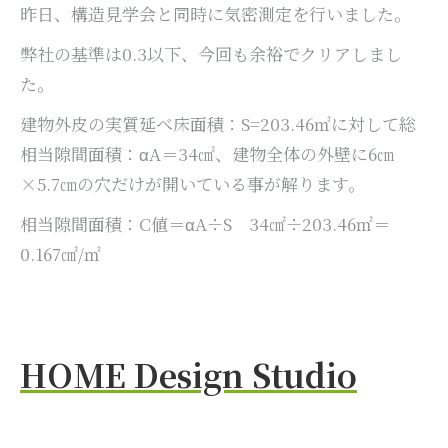
昨日、構造見学会と同時に気密測定を行いました。
弊社の基準は0.3以下、今回も余裕でクリアしまし
た。
建物外皮の実質延べ床面積：S=203.46㎡に対して総
相当隙間面積：αA＝34㎠、建物全体の外壁に6㎝
×5.7㎝の穴だけが開いている事が解ります。
相当隙間面積：C値＝αA÷S 34㎠÷203.46㎡＝
0.167㎠/㎡
HOME Design Studio