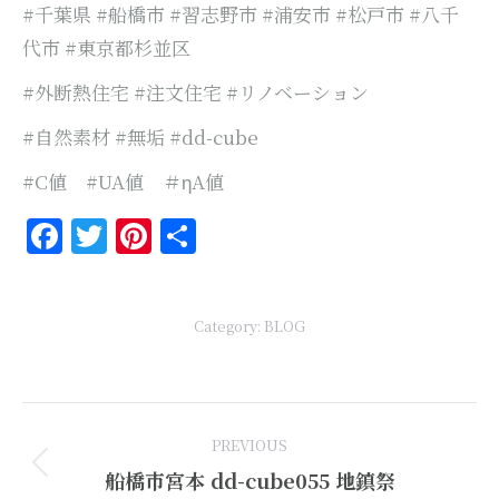
#千葉県 #船橋市 #習志野市 #浦安市 #松戸市 #八千
代市 #東京都杉並区
#外断熱住宅 #注文住宅 #リノベーション
#自然素材 #無垢 #dd-cube
#C値 #UA値 ＃ηA値
Facebook
Twitter
Pinterest
共
有
Category:
BLOG
Post
PREVIOUS
navigation
Previous
船橋市宮本 dd-cube055 地鎮祭