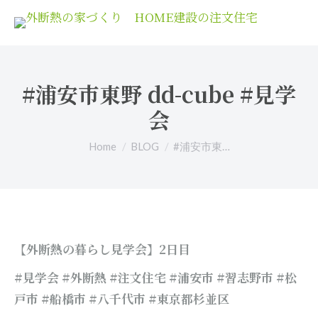
#浦安市東野 dd-cube #見学
会
You are here:
Home
BLOG
#浦安市東…
【外断熱の暮らし見学会】2日目
#見学会 #外断熱 #注文住宅 #浦安市 #習志野市 #松
戸市 #船橋市 #八千代市
#東京都杉並
区