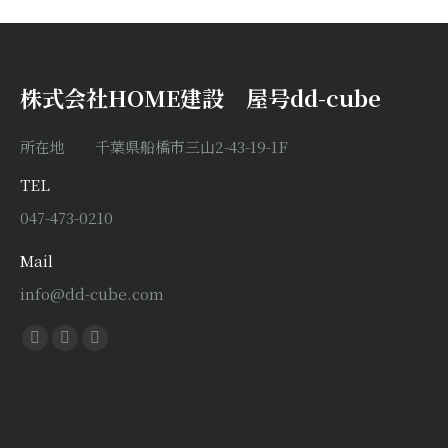
株式会社HOME建設 屋号dd-cube
所在地 千葉県船橋市三山2-43-19-1F
TEL
047-473-0210
Mail
info@dd-cube.com
Find us on:
Facebook
X
Instagram
page
page
page
opens
opens
opens
in
in
in