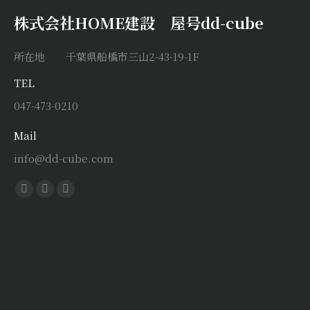
株式会社HOME建設 屋号dd-cube
所在地 千葉県船橋市三山2-43-19-1F
TEL
047-473-0210
Mail
info@dd-cube.com
Find us on:
Facebook
X
Instagram
page
page
page
opens
opens
opens
in
in
in
new
new
new
window
window
window