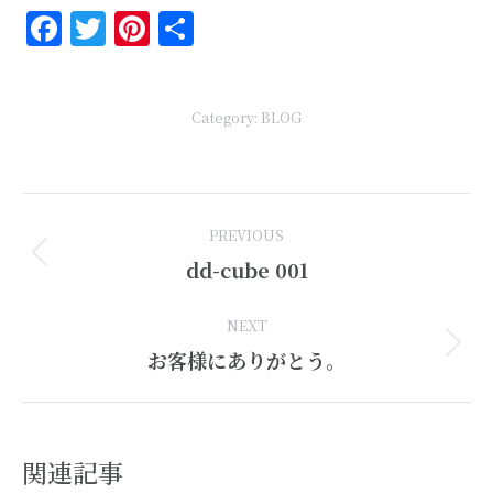
Facebook
Twitter
Pinterest
共
有
Category:
BLOG
Post
PREVIOUS
navigation
Previous
dd-cube 001
post:
NEXT
Next
お客様にありがとう。
post:
関連記事