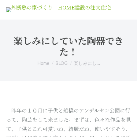
楽しみにしていた陶器でき
た！
You are here:
Home
BLOG
楽しみにし…
昨年の１０月に子供と船橋のアンデルセン公園に行
って、陶芸をして来ました。まずは、色々な作品を見
て、子供とこれ可愛いね、綺麗だね、使いやすそう、