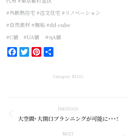
代市 #東京都杉並区
#外断熱住宅 #注文住宅 #リノベーション
#自然素材 #無垢 #dd-cube
#C値 #UA値 ＃ηA値
Facebook
Twitter
Pinterest
共
有
Category:
BLOG
Post
PREVIOUS
navigation
Previous
大空間･大開口プランニングが可能に･･･!
post:
NEXT