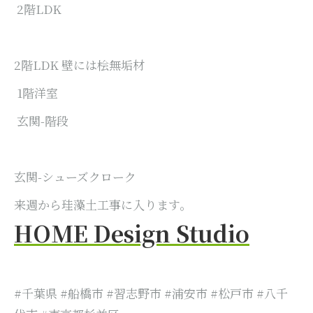
2階LDK
2階LDK 壁には桧無垢材
1階洋室
玄関-階段
玄関-シューズクローク
来週から珪藻土工事に入ります。
HOME Design Studio
#千葉県 #船橋市 #習志野市 #浦安市 #松戸市 #八千