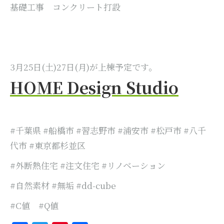
基礎工事 コンクリート打設
3月25日(土)27日(月)が上棟予定です。
HOME Design Studio
#千葉県 #船橋市 #習志野市 #浦安市 #松戸市 #八千
代市 #東京都杉並区
#外断熱住宅 #注文住宅 #リノベーション
#自然素材 #無垢 #dd-cube
#C値 #Q値