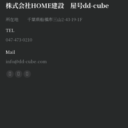
株式会社HOME建設 屋号dd-cube
所在地 千葉県船橋市三山2-43-19-1F
TEL
047-473-0210
Mail
info@dd-cube.com
Find us on:
Facebook
X
Instagram
page
page
page
opens
opens
opens
in
in
in
new
new
new
window
window
window