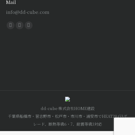
Mail
info@dd-cube.com
Find us on:
Facebook
X
Instagram
page
page
page
opens
opens
opens
in
in
in
new
new
new
window
window
window
dd-cube 株式会社HOME建設
千葉県船橋市・習志野市・松戸市・市川市・浦安市でHEAT20 G3グ
レード、断熱等級6・7、耐震等級3対応