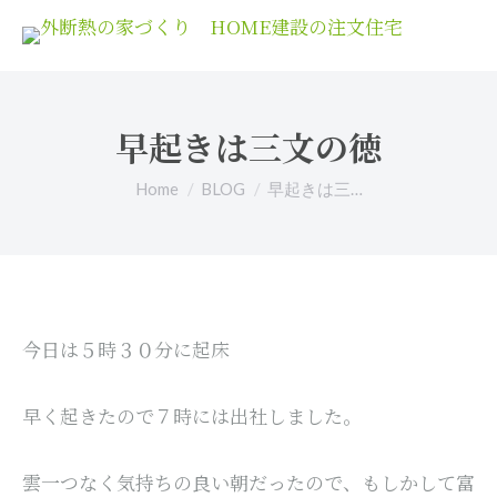
早起きは三文の徳
You are here:
Home
BLOG
早起きは三…
今日は５時３０分に起床
早く起きたので７時には出社しました。
雲一つなく気持ちの良い朝だったので、もしかして富