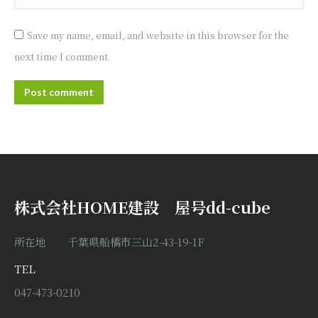
Save my name, email, and website in this browser for the
next time I comment.
Post comment
株式会社HOME建設 屋号dd-cube
所在地 千葉県船橋市三山2-43-19-1F
TEL
047-473-0210