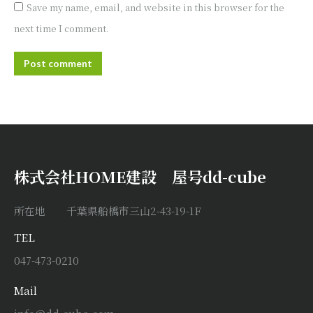
Save my name, email, and website in this browser for the
next time I comment.
Post comment
株式会社HOME建設 屋号dd-cube
所在地 千葉県船橋市三山2-43-19-1F
TEL
047-473-0210
Mail