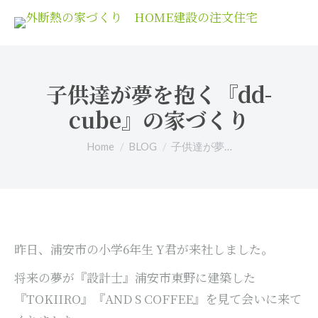
子供達が夢を抱く『dd-
cube』の家づくり
You are here:
Home
BLOG
子供達が夢…
昨日、浦安市の小学6年生 Y君が来社しました。
将来の夢が『設計士』浦安市東野に建築した
『TOKIIRO』『AND S COFFEE』を見て会いに来て