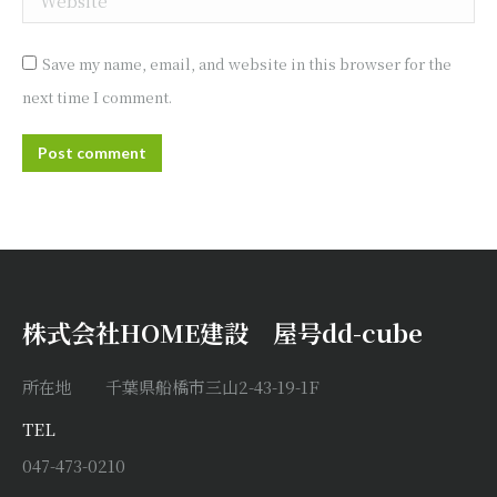
Save my name, email, and website in this browser for the
next time I comment.
Post comment
株式会社HOME建設 屋号dd-cube
所在地 千葉県船橋市三山2-43-19-1F
TEL
047-473-0210