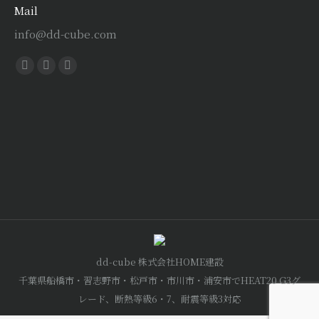
Mail
info@dd-cube.com
Find us on:
Facebook
X
Instagram
page
page
page
opens
opens
opens
in
in
in
new
new
new
window
window
window
dd-cube 株式会社HOME建設
千葉県船橋市・習志野市・松戸市・市川市・浦安市でHEAT20 G3グ
レード、断熱等級6・7、耐震等級3対応