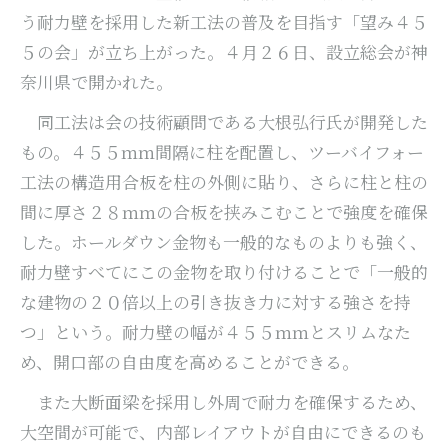
う耐力壁を採用した新工法の普及を目指す「望み４５
５の会」が立ち上がった。４月２６日、設立総会が神
奈川県で開かれた。
同工法は会の技術顧問である大根弘行氏が開発した
もの。４５５ｍｍ間隔に柱を配置し、ツーバイフォー
工法の構造用合板を柱の外側に貼り、さらに柱と柱の
間に厚さ２８ｍｍの合板を挟みこむことで強度を確保
した。ホールダウン金物も一般的なものよりも強く、
耐力壁すべてにこの金物を取り付けることで「一般的
な建物の２０倍以上の引き抜き力に対する強さを持
つ」という。耐力壁の幅が４５５ｍｍとスリムなた
め、開口部の自由度を高めることができる。
また大断面梁を採用し外周で耐力を確保するため、
大空間が可能で、内部レイアウトが自由にできるのも