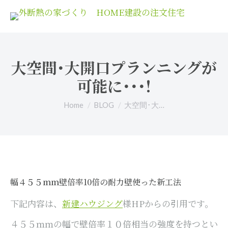
大空間･大開口プランニングが
可能に･･･!
You are here:
Home
BLOG
大空間･大…
幅４５５ｍｍ壁倍率10倍の耐力壁使った新工法
下記内容は、
新建ハウジング
様HPからの引用です。
４５５ｍｍの幅で壁倍率１０倍相当の強度を持つとい