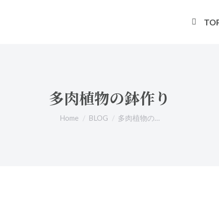
TO
多肉植物の鉢作り
You are here:
Home
BLOG
多肉植物の…