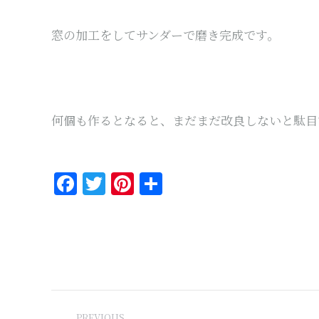
窓の加工をしてサンダーで磨き完成です。
何個も作るとなると、まだまだ改良しないと駄目
Facebook
Twitter
Pinterest
共
有
Post
PREVIOUS