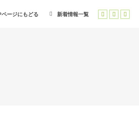
Pページにもどる
新着情報一覧
Facebook
X
Inst
page
page
page
opens
opens
open
in
in
in
new
new
new
window
window
wind