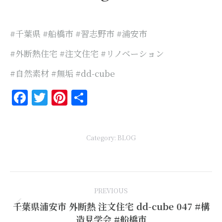
#千葉県 #船橋市 #習志野市 #浦安市
#外断熱住宅 #注文住宅 #リノベーション
#自然素材 #無垢 #dd-cube
Facebook
Twitter
Pinterest
共
有
Category:
BLOG
Post
PREVIOUS
navigation
千葉県浦安市 外断熱 注文住宅 dd-cube 047 #構
Previous
造見学会 #船橋市