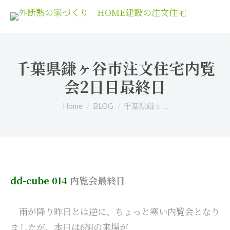
千葉県鎌ヶ谷市注文住宅内覧
会2日目最終日
You are here:
Home
BLOG
千葉県鎌ヶ…
dd-cube 014
内覧会最終日
雨が降り昨日とは逆に、ちょっと寒い内覧会となり
ましたが、本日は6組の来場が