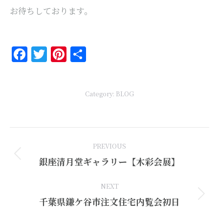
お待ちしております。
Facebook
Twitter
Pinterest
共
有
Category:
BLOG
Post
PREVIOUS
navigation
Previous
銀座清月堂ギャラリー【木彩会展】
post:
NEXT
Next
千葉県鎌ケ谷市注文住宅内覧会初日
post: