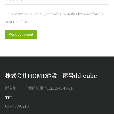
Save my name, email, and website in this browser for the
next time I comment.
Post comment
株式会社HOME建設 屋号dd-cube
所在地 千葉県船橋市三山2-43-19-1F
TEL
047-473-0210