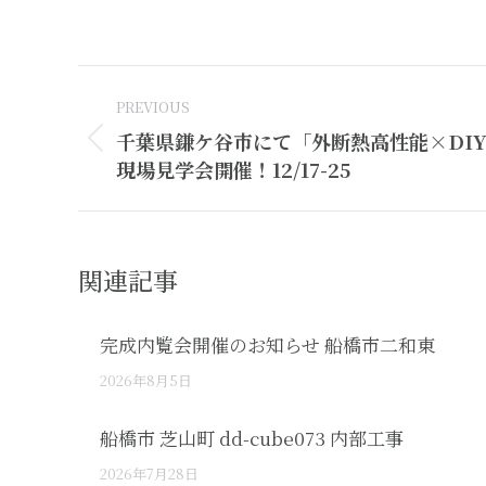
Post
PREVIOUS
navigation
千葉県鎌ケ谷市にて「外断熱高性能×DI
Previous
現場見学会開催！12/17-25
post:
関連記事
完成内覧会開催のお知らせ 船橋市二和東
2026年8月5日
船橋市 芝山町 dd-cube073 内部工事
2026年7月28日