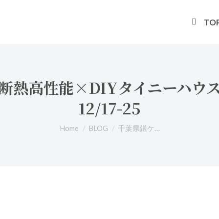
TO
断熱高性能×DIYタイニーハウ
12/17-25
You are here:
Home
BLOG
千葉県鎌ケ…