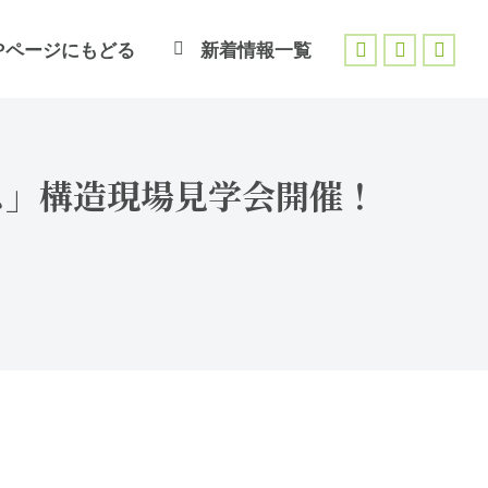
Pページにもどる
新着情報一覧
Facebook
X
Inst
page
page
page
opens
opens
open
in
in
in
ス」構造現場見学会開催！
new
new
new
window
window
wind