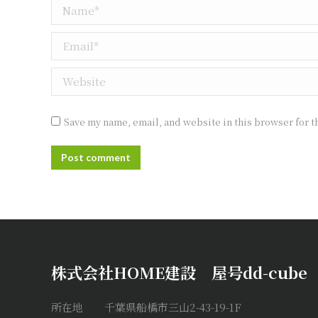
Name *
Email *
Website
Save my name, email, and website in this browser for t
Post comment
株式会社HOME建設 屋号dd-cube
所在地 千葉県船橋市三山2-43-19-1F