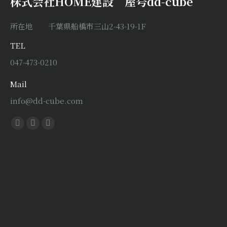
株式会社HOME建設 屋号dd-cube
所在地 千葉県船橋市三山2-43-19-1F
TEL
047-473-0210
Mail
info@dd-cube.com
Find us on:
Facebook
X
Instagram
page
page
page
opens
opens
opens
in
in
in
new
new
new
window
window
window