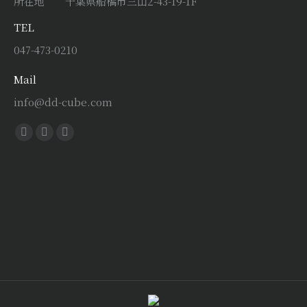
所在地 千葉県船橋市三山2-43-19-1F
TEL
047-473-0210
Mail
info@dd-cube.com
Find us on:
Facebook
X
Instagram
page
page
page
opens
opens
opens
in
in
in
new
new
new
window
window
window