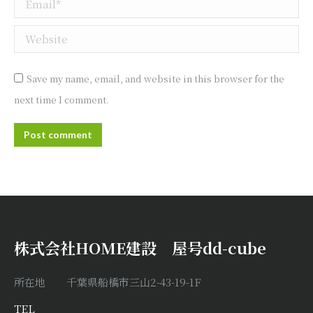
Email *
Website
Save my name, email, and website in this browser for the
next time I comment.
Post comment
株式会社HOME建設 屋号dd-cube
所在地 千葉県船橋市三山2-43-19-1F
TEL