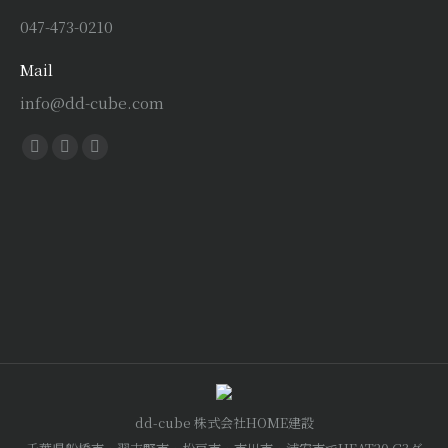
047-473-0210
Mail
info@dd-cube.com
Find us on:
Facebook
X
Instagram
page
page
page
opens
opens
opens
in
in
in
new
new
new
window
window
window
dd-cube 株式会社HOME建設