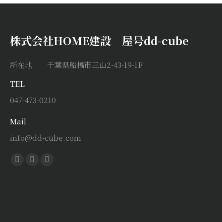
株式会社HOME建設 屋号dd-cube
所在地 千葉県船橋市三山2-43-19-1F
TEL
047-473-0210
Mail
info@dd-cube.com
Find us on:
Facebook
X
Instagram
page
page
page
opens
opens
opens
in
in
in
new
new
new