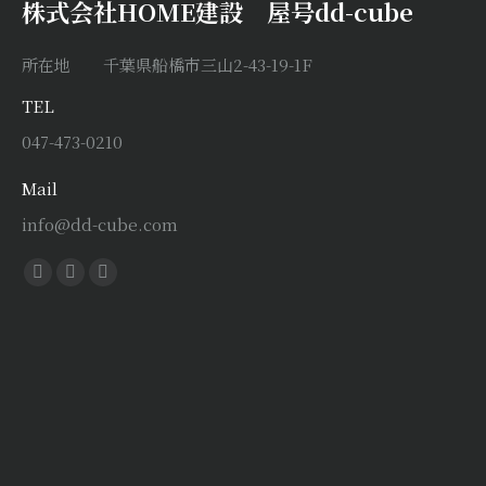
株式会社HOME建設 屋号dd-cube
所在地 千葉県船橋市三山2-43-19-1F
TEL
047-473-0210
Mail
info@dd-cube.com
Find us on:
Facebook
X
Instagram
page
page
page
opens
opens
opens
in
in
in
new
new
new
window
window
window