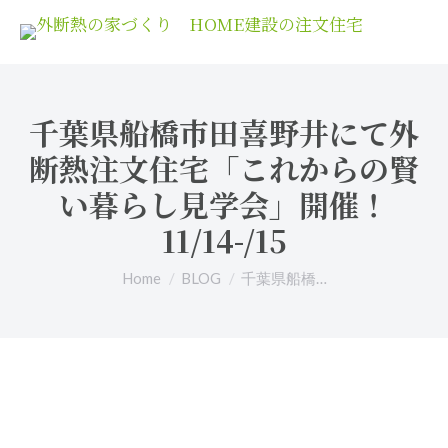
千葉県船橋市田喜野井にて外
断熱注文住宅「これからの賢
い暮らし見学会」開催！
11/14-/15
You are here:
Home
BLOG
千葉県船橋…