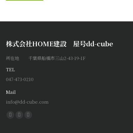
株式会社HOME建設 屋号dd-cube
所在地 千葉県船橋市三山2-43-19-1F
TEL
047-473-0210
Mail
info@dd-cube.com
Find us on:
Facebook
X
Instagram
page
page
page