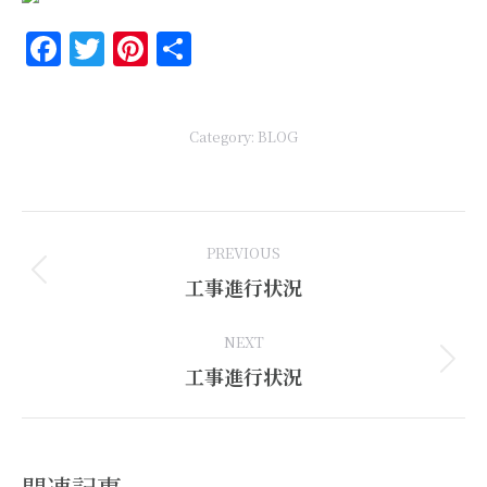
Facebook
Twitter
Pinterest
共
有
Category:
BLOG
Post
PREVIOUS
navigation
Previous
工事進行状況
post:
NEXT
Next
工事進行状況
post: