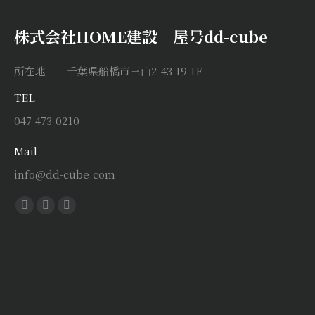
株式会社HOME建設 屋号dd-cube
所在地 千葉県船橋市三山2-43-19-1F
TEL
047-473-0210
Mail
info@dd-cube.com
Find us on:
Facebook
X
Instagram
page
page
page
opens
opens
opens
in
in
in
new
new
new
window
window
window