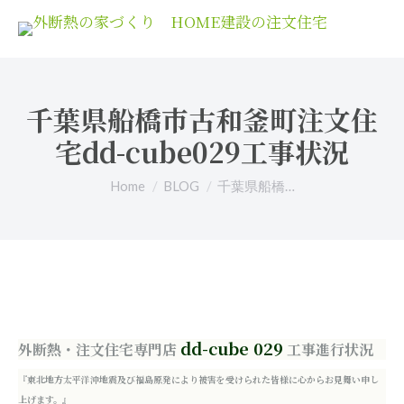
千葉県船橋市古和釜町注文住
宅dd-cube029工事状況
You are here:
Home
BLOG
千葉県船橋…
dd-cube 029
外断熱・注文住宅専門店
工事進行状況
『東北地方太平洋沖地震及び福島原発により被害を受けられた皆様に心からお見舞い申し
上げます。』