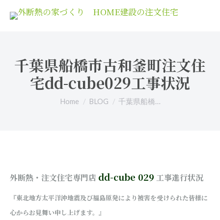
千葉県船橋市古和釜町注文住
宅dd-cube029工事状況
You are here:
Home
BLOG
千葉県船橋…
dd-cube 029
外断熱・注文住宅専門店
工事進行状況
『東北地方太平洋沖地震及び福島原発により被害を受けられた皆様に
心からお見舞い申し上げます。』