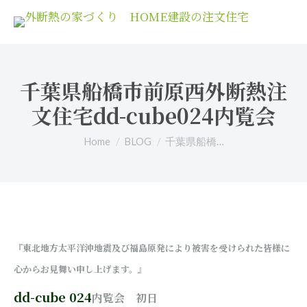
千葉県船橋市前原西外断熱注
文住宅dd-cube024内覧会
You are here:
Home
BLOG
千葉県船橋…
『東北地方太平洋沖地震及び福島原発により被害を受けられた皆様に
心からお見舞い申し上げます。』
dd-cube 024
内覧会 初日