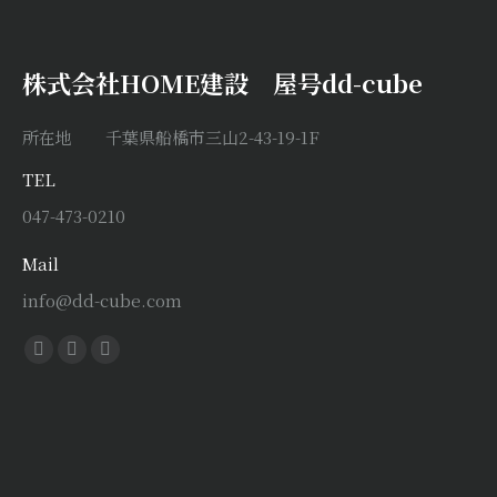
株式会社HOME建設 屋号dd-cube
所在地 千葉県船橋市三山2-43-19-1F
TEL
047-473-0210
Mail
info@dd-cube.com
Find us on:
Facebook
X
Instagram
page
page
page
opens
opens
opens
in
in
in
new
new
new