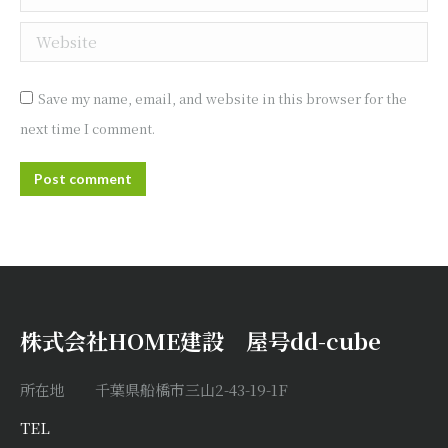
Website
Save my name, email, and website in this browser for the
next time I comment.
Post comment
株式会社HOME建設 屋号dd-cube
所在地 千葉県船橋市三山2-43-19-1F
TEL