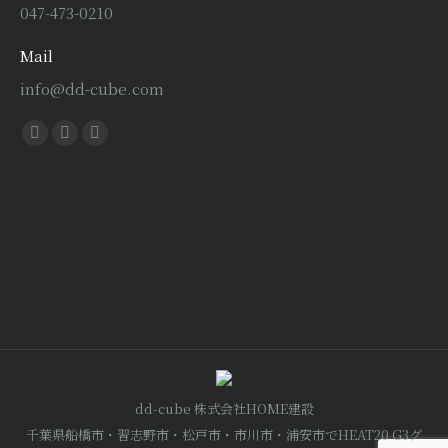
047-473-0210
Mail
info@dd-cube.com
Find us on:
Facebook
X
Instagram
page
page
page
opens
opens
opens
in
in
in
new
new
new
window
window
window
dd-cube 株式会社HOME建設
千葉県船橋市・習志野市・松戸市・市川市・浦安市でHEAT20 G3グ