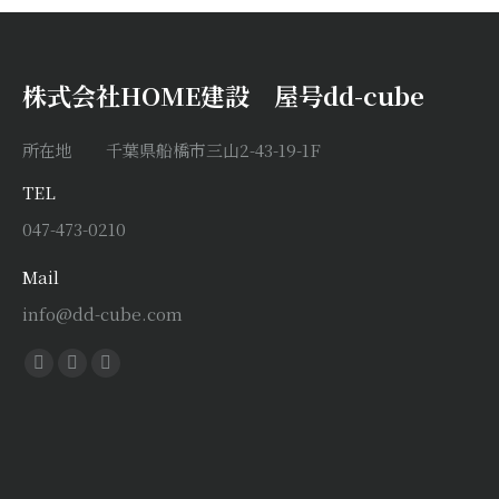
株式会社HOME建設 屋号dd-cube
所在地 千葉県船橋市三山2-43-19-1F
TEL
047-473-0210
Mail
info@dd-cube.com
Find us on:
Facebook
X
Instagram
page
page
page
opens
opens
opens
in
in
in
new
new
new