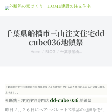
千葉県船橋市三山注文住宅dd-
cube036地鎮祭
You are here:
Home
BLOG
千葉県船橋…
『東北地方太平洋沖地震及び福島原発により被害を受けられた皆様に心からお見舞い申し
上げます。』
dd-cube 036
外断熱・注文住宅専門店
地鎮祭
昨日２月２６日にヘアーパレットK様邸の地鎮祭を行