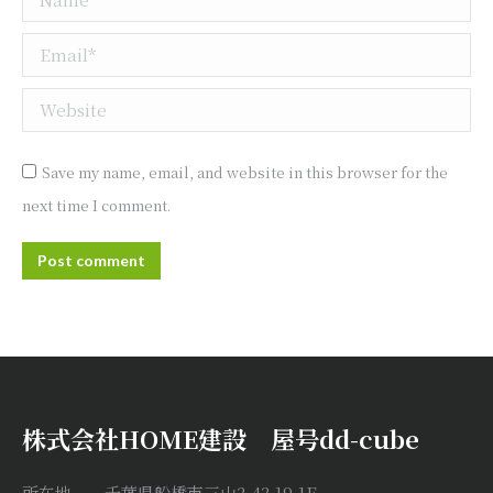
Email *
Website
Save my name, email, and website in this browser for the
next time I comment.
Post comment
株式会社HOME建設 屋号dd-cube
所在地 千葉県船橋市三山2-43-19-1F