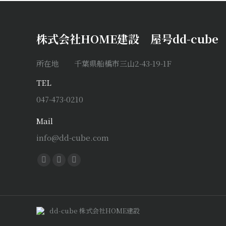
株式会社HOME建設 屋号dd-cube
所在地 千葉県船橋市三山2-43-19-1F
TEL
047-473-0210
Mail
info@dd-cube.com
Find us on:
Facebook
X
Instagram
page
page
page
opens
opens
opens
in
in
in
dd-cube 株式会社HOME建設
new
new
new