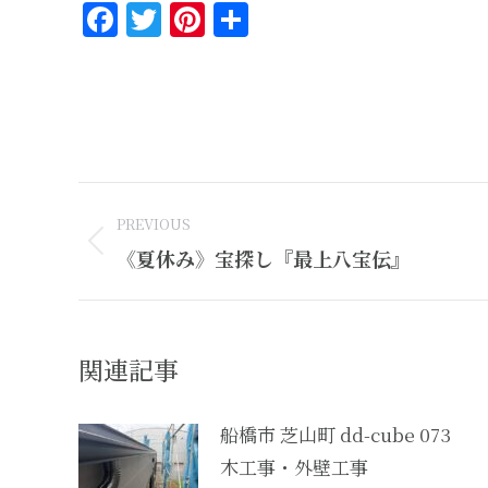
Facebook
Twitter
Pinterest
共
有
Post
PREVIOUS
navigation
Previous
《夏休み》宝探し『最上八宝伝』
post:
関連記事
船橋市 芝山町 dd-cube 073
木工事・外壁工事