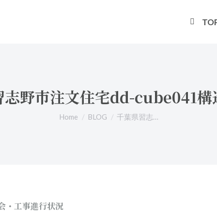
TO
志野市注文住宅dd-cube041
You are here:
Home
BLOG
千葉県習志…
会・工事進行状況