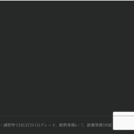
安市でHEAT20 G3グレード、断熱等級6・7、耐震等級3対応