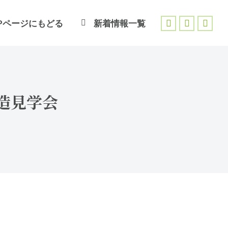
Pページにもどる
新着情報一覧
Facebook
X
Inst
page
page
page
opens
opens
open
in
in
in
new
new
new
構造見学会
window
window
wind