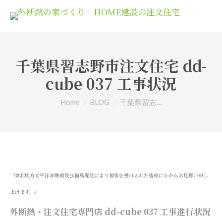
千葉県習志野市注文住宅 dd-
cube 037 工事状況
You are here:
Home
BLOG
千葉県習志…
『東北地方太平洋沖地震及び福島原発により被害を受けられた皆様に心からお見舞い申し
上げます。』
外断熱・注文住宅専門店 dd-cube 037
工事進行状況