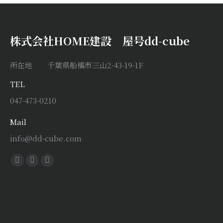
株式会社HOME建設 屋号dd-cube
所在地 千葉県船橋市三山2-43-19-1F
TEL
047-473-0210
Mail
info@dd-cube.com
Find us on:
Facebook
X
Instagram
page
page
page
opens
opens
opens
in
in
in
new
new
new