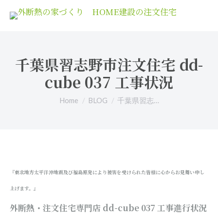
千葉県習志野市注文住宅 dd-
cube 037 工事状況
You are here:
Home
BLOG
千葉県習志…
『東北地方太平洋沖地震及び福島原発により被害を受けられた皆様に心からお見舞い申し
上げます。』
外断熱・注文住宅専門店 dd-cube 037
工事進行状況