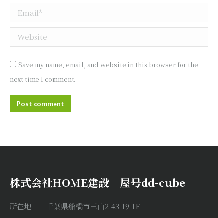
Email *
Website
Save my name, email, and website in this browser for the
next time I comment.
Post comment
株式会社HOME建設 屋号dd-cube
所在地 千葉県船橋市三山2-43-19-1F