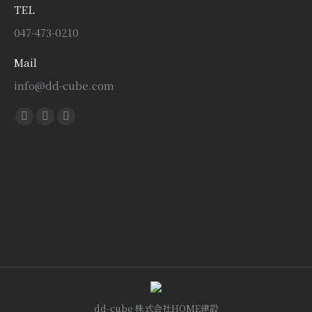
TEL
047-473-0210
Mail
info@dd-cube.com
Find us on:
Facebook
X
Instagram
page
page
page
opens
opens
opens
in
in
in
new
new
new
window
window
window
dd-cube 株式会社HOME建設