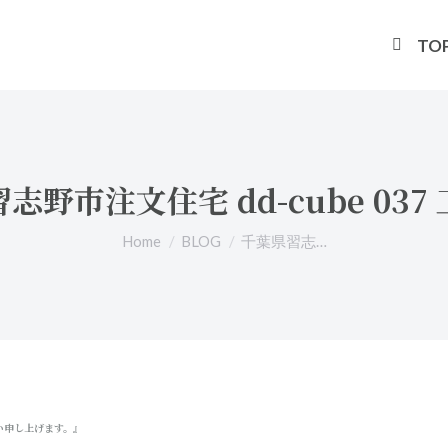
TO
志野市注文住宅 dd-cube 037
You are here:
Home
BLOG
千葉県習志…
い申し上げます。』