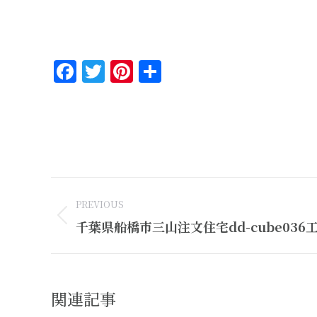
Facebook
Twitter
Pinterest
共
有
Post
PREVIOUS
navigation
Previous
千葉県船橋市三山注文住宅dd-cube036
post:
関連記事