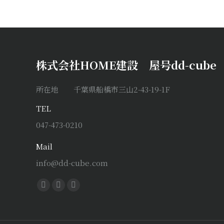
株式会社HOME建設 屋号dd-cube
所在地 千葉県船橋市三山2-43-19-1F
TEL
047-473-0210
Mail
info@dd-cube.com
Find us on:
Facebook
X
Instagram
page
page
page
opens
opens
opens