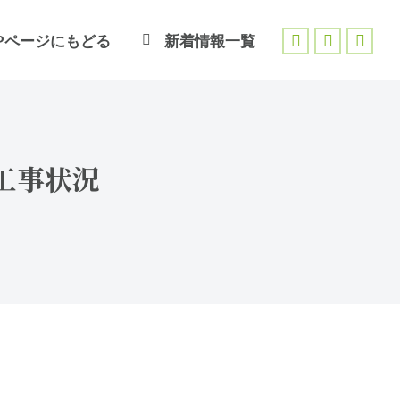
Pページにもどる
新着情報一覧
Facebook
X
Inst
page
page
page
opens
opens
open
in
in
in
new
new
new
 工事状況
window
window
wind